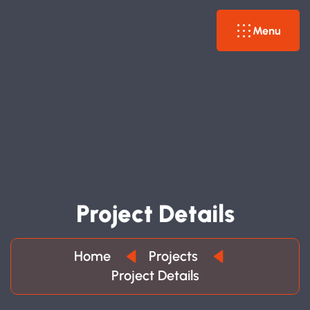
Menu
P
R
O
J
E
C
T
D
E
T
A
I
L
S
Home
Projects
Project Details